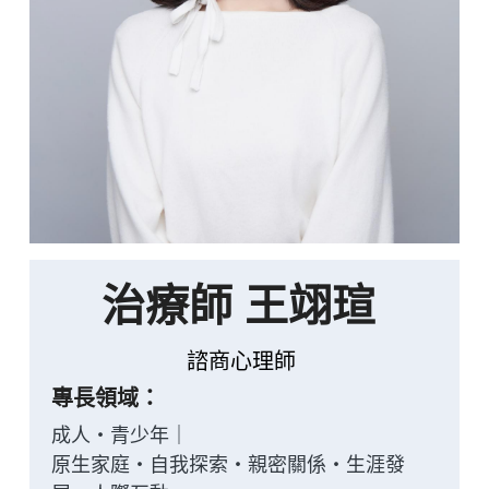
宋玟儀
李婕寧
宋玟儀
影音活動
廖鈺琪
楊淯惇
李婕寧
團隊著作
羅彥婷
林楷潔
陳庭
聯繫方式
蔡芳晏
李欣舫
林禹霈
線上預約
張德翰
林杰勳
治療師 王翊瑄
林杰勳
李欣舫
POWERED BY
曾筱淨
蔡芳晏
諮商心理師
沈晏羽
吳孟潔
專長領域：
成人・青少年｜
楊順翔
張德翰
原生家庭・自我探索・親密關係・生涯發