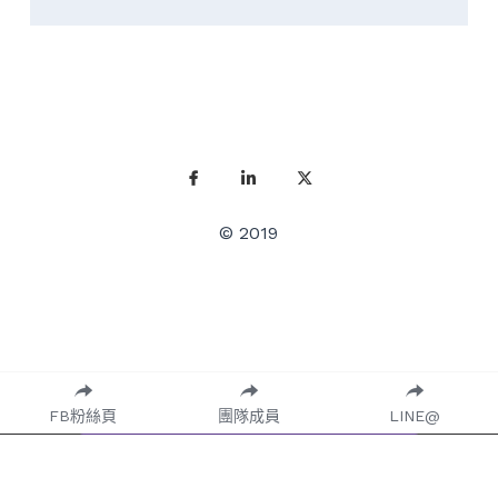
© 2019
FB粉絲頁
團隊成員
LINE@
This website is built with Strikingly.
CREATE A SITE WITH
START NOW
Create your FREE website today!