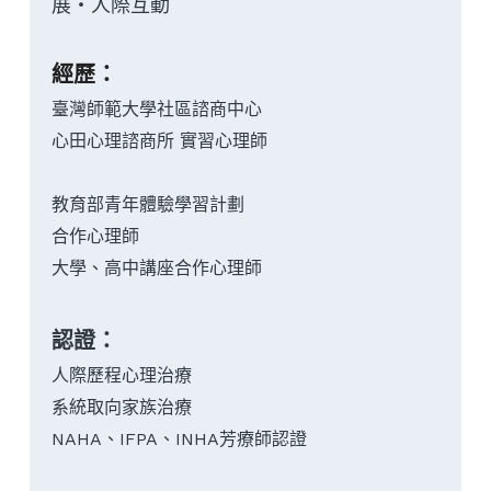
吳昌彥
展・人際互動
沈晏羽
廖羿淳
楊順翔
經歷：
楊家寧
高傳昀
臺灣師範大學社區諮商中心 
心田心理諮商所 實習心理師
王翊瑄
楊家寧
教育部青年體驗學習計劃
李一萱
王翊瑄
合作心理師
大學、高中講座合作心理師
認證：
人際歷程心理治療
系統取向家族治療
NAHA、IFPA、INHA芳療師認證