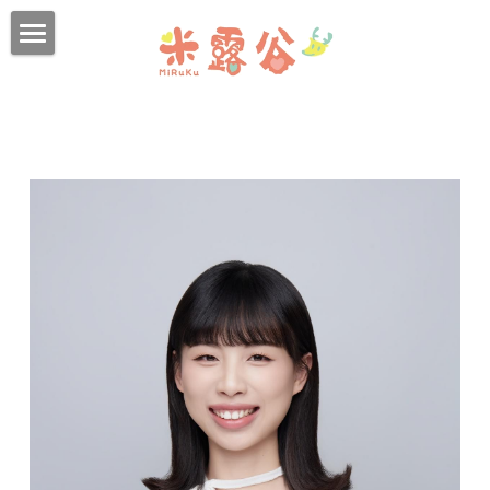
首頁
品牌故事
米露谷團隊
中和館
全體治療師
行政夥伴
板橋館
駱郁芬
幼兒與兒童團隊
吳翠殷
新店館
林婉婷
兒童青少年團隊
謝宛霖
謝筱柔
兒青育才中心
陳品皓
成人團隊
黃嘉羚
宋玟儀
江淑蓉
環境介紹
李明瑄
吳翠殷
李明瑄
諮商主題與收費