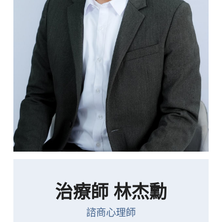
宋玟儀
李婕寧
宋玟儀
影音活動
廖鈺琪
楊淯惇
李婕寧
團隊著作
羅彥婷
林楷潔
陳庭
聯繫方式
蔡芳晏
李欣舫
林禹霈
線上預約
張德翰
林杰勳
林杰勳
李欣舫
POWERED BY
曾筱淨
蔡芳晏
沈晏羽
吳孟潔
治療師 林杰勳
楊順翔
張德翰
諮商心理師