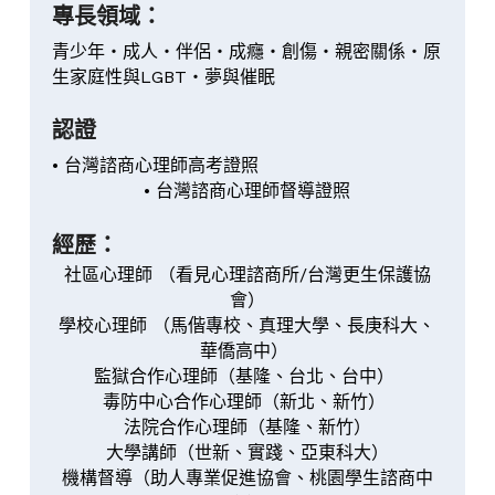
吳昌彥
沈晏羽
專長領域：
青少年・成人・伴侶・成癮・創傷・親密關係・原
廖羿淳
楊順翔
生家庭性與LGBT・夢與催眠
楊家寧
高傳昀
認證
王翊瑄
楊家寧
• 台灣諮商心理師高考證照
• 台灣諮商心理師督導證照
李一萱
王翊瑄
經歷：
社區心理師 （看見心理諮商所/台灣更生保護協
會）
學校心理師 （馬偕專校、真理大學、長庚科大、
華僑高中） 
監獄合作心理師（基隆、台北、台中） 
毒防中心合作心理師（新北、新竹） 
法院合作心理師（基隆、新竹）
大學講師（世新、實踐、亞東科大）
機構督導（助人專業促進協會、桃園學生諮商中