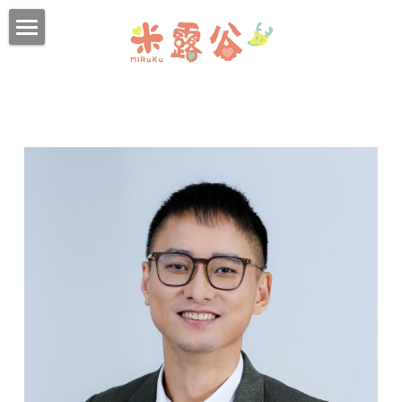
首頁
品牌故事
米露谷團隊
中和館
全體治療師
行政夥伴
板橋館
駱郁芬
幼兒與兒童團隊
吳翠殷
新店館
林婉婷
兒童青少年團隊
謝宛霖
謝筱柔
兒青育才中心
陳品皓
成人團隊
黃嘉羚
宋玟儀
江淑蓉
環境介紹
李明瑄
吳翠殷
李明瑄
諮商主題與收費