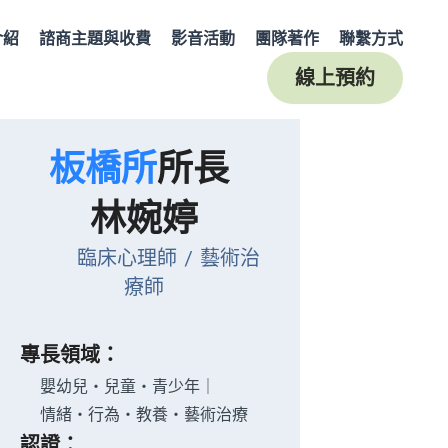
介紹
諮商主題與收費
影音活動
團隊著作
聯繫方式
線上預約
板橋所
所長 
林婉婷
       臨床心理師 / 藝術治
療師
專長領域：
    嬰幼兒・兒童・青少年｜
    情緒・行為・教養・藝術治療
認證：